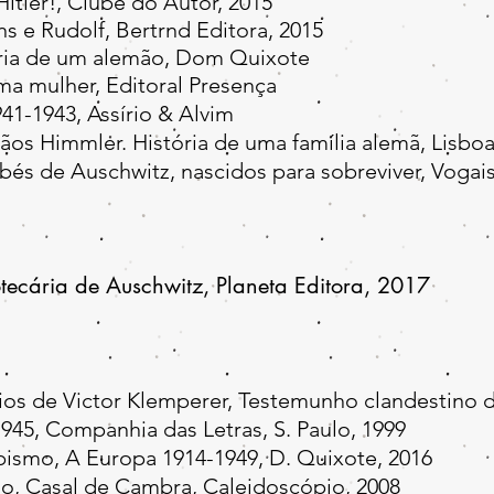
tler!, Clube do Autor, 2015
e Rudolf, Bertrnd Editora, 2015
tória de um alemão, Dom Quixote
ma mulher, Editoral Presença
41-1943, Assírio & Alvim
os Himmler. História de uma família alemã, Lisboa
 de Auschwitz, nascidos para sobreviver, Vogais
otecária de Auschwit
z, Planeta Editora, 2017
ios de Victor Klemperer, Testemunho clandestino 
945, Companhia das Letras, S. Paulo, 1999​
smo, A Europa 1914-1949, D. Quixote, 2016​
o, Casal de Cambra, Caleidoscópio, 2008