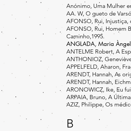
Anónimo, Uma Mulher em 
AA. W, O gueto de Varsóv
AFONSO, Rui, Injustiça,
AFONSO, Rui, Homem Bom
Caminho,1995.
ANGLADA, Maria Àngel
ANTELME Robert, A Espé
ANTHONIOZ, Geneviève de
APPELFELD, Aharon, Frag
ARENDT, Hannah, As orige
ARENDT, Hannah, Eichman
ARONOWICZ, Ike, Eu fui 
ARPAIA, Bruno, A Última
AZIZ, Philippe, Os médi
B