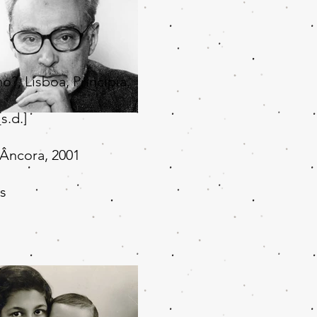
o?, Lisboa, Principia,
s.d.]
Âncora, 2001
s
.