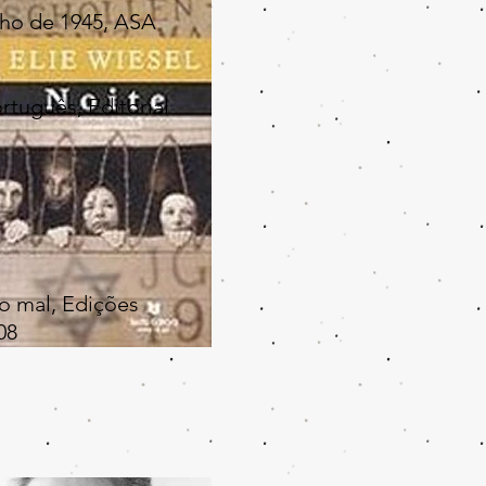
nho de 1945, ASA
tuguês, Editorial
s
o mal, Edições
08