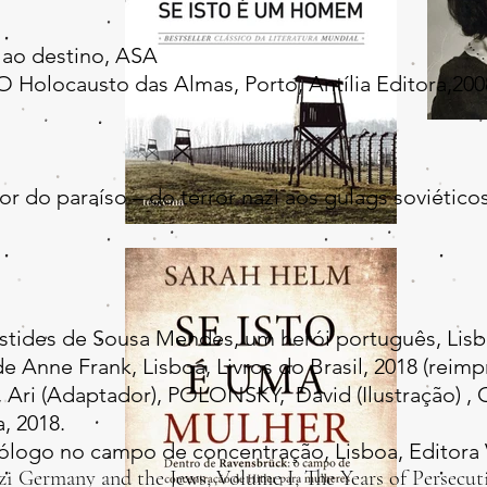
 ao destino, ASA
Holocausto das Almas, Porto, Antília Editora,200
 do paraíso – do terror nazi aos gulags soviéticos
stides de Sousa Mendes, um herói português, Lisbo
 Anne Frank, Lisboa, Livros do Brasil, 2018 (reimp
i (Adaptador), POLONSKY, David (Ilustração) , 
a, 2018.
ólogo no campo de concentração, Lisboa, Editora 
ermany and the Jews, Volume I, The Years of Persecuti