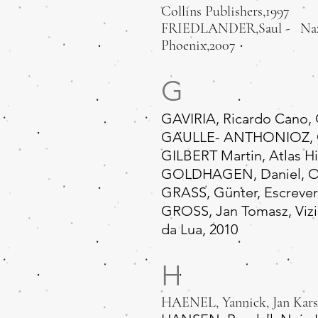
Collins Publishers,1997
FRIEDLANDER,Saul - Nazi Ge
Phoenix,2007
G
GAVIRIA, Ricardo Cano,
GAULLE- ANTHONIOZ, Gene
GILBERT Martin, Atlas Hi
GOLDHAGEN, Daniel, Os c
GRASS, Günter, Escrever
GROSS, Jan Tomasz, Vizi
da Lua, 2010
H
HAENEL, Yannick, Jan Karsky