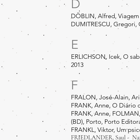
D
DÖBLIN, Alfred, Viagem
DUMITRESCU, Gregori, O 
E
ERLICHSON, Icek, O sabor
2013
F
FRALON, José-Alain, Ari
FRANK, Anne, O Diário de
FRANK, Anne, FOLMAN, Ar
(BD), Porto, Porto Editor
FRANKL, Viktor, Um psic
FRIEDLANDER, Saul - Nazi G