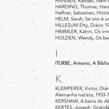
HANSEN, Randall, Nein Hi
HARDING, Thomas, Hanns 
Haffner, Sebastien, His
HELM, Sarah, Se isto é u
HILLESUM Etty, Diário 19
HIMMLER, Katrin, Os irmã
HOLDEN, Wendy, Os bebés
I
ITURBE,
Antonio,
A Bibli
K
KLEMPERER, Victor, Diár
Alemanha nazista, 1933-1
KERSHAW, A beira do Abi
KERTES, Joseph, Gratidã