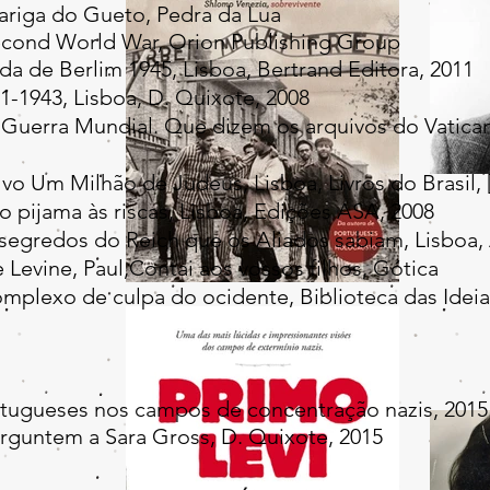
riga do Gueto, Pedra da Lua
cond World War, Orion Publishing Group
 de Berlim 1945, Lisboa, Bertrand Editora, 2011
1-1943, Lisboa, D. Quixote, 2008
 II Guerra Mundial. Que dizem os arquivos do Vatican
vo Um Milhão de Judeus, Lisboa, Livros do Brasil, [
 pijama às riscas, Lisboa, Edições ASA, 2008
egredos do Reich que os Aliados sabiam, Lisboa, 
evine, Paul,Contai aos vossos filhos, Gótica
plexo de culpa do ocidente, Biblioteca das Ideia
tugueses nos campos de concentração nazis, 2015
guntem a Sara Gross, D. Quixote, 2015