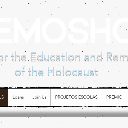
for the Education and R
of the Holocaust
LS
Loans
Join Us
PROJETOS ESCOLAS
PRÉMIO