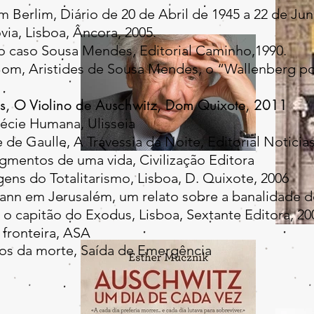
Berlim, Diário de 20 de Abril de 1945 a 22 de Ju
ia, Lisboa, Âncora, 2005.
 o caso Sousa Mendes, Editorial Caminho,1990.
, Aristides de Sousa Mendes, o “Wallenberg por
s,
O Violino de Auschwitz
, Dom Quixote, 2011
cie Humana, Ulisseia
 Gaulle, A Travessia da Noite, Editorial Noticia
mentos de uma vida, Civilização Editora
ns do Totalitarismo, Lisboa, D. Quixote, 2006
n em Jerusalém, um relato sobre a banalidade d
o capitão do Exodus, Lisboa, Sextante Editora, 20
 fronteira, ASA
cos da morte, Saída de Emergência