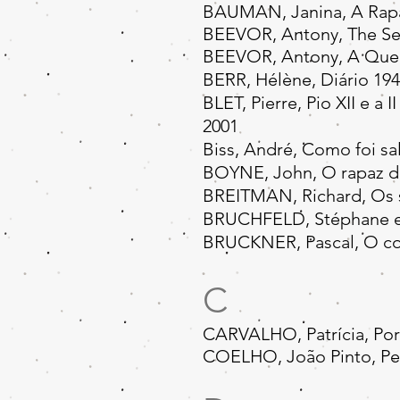
BAUMAN, Janina, A Rapa
BEEVOR, Antony, The Se
BEEVOR, Antony, A Queda
BERR, Hélène, Diário 194
BLET, Pierre, Pio XII e a
2001
Biss, André, Como foi sal
BOYNE, John, O rapaz do
BREITMAN, Richard, Os s
BRUCHFELD, Stéphane e L
BRUCKNER, Pascal, O com
C
CARVALHO, Patrícia, Por
COELHO, João Pinto, Per