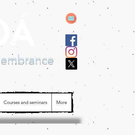
emembrance
Courses and seminars
More