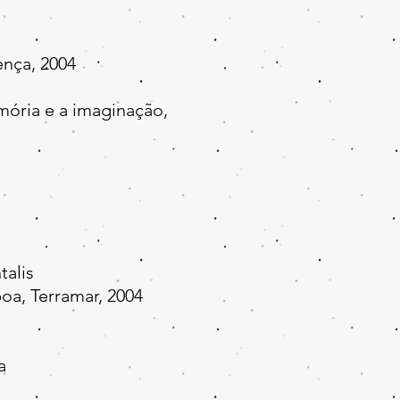
ença, 2004
ória e a imaginação,
talis
a, Terramar, 2004
a