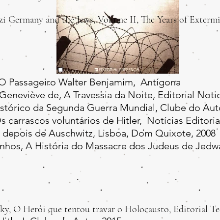
rmany and the Jews, Volume II, The Years of Extermin
 O Passageiro Walter Benjamim, Antígona
viève de, A Travessia da Noite, Editorial Notici
stórico da Segunda Guerra Mundial, Clube do Autor
arrascos voluntários de Hitler, Notícias Editoria
 depois de Auschwitz, Lisboa, Dom Quixote, 2008
nhos, A História do Massacre dos Judeus de Jedw
, O Herói que tentou travar o Holocausto, Editorial Te