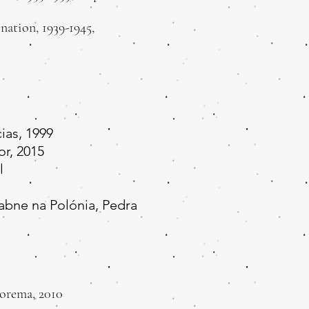
ation, 1939-1945,
as, 1999​
, 2015​
l
abne na Polónia, Pedra
orema, 2010​